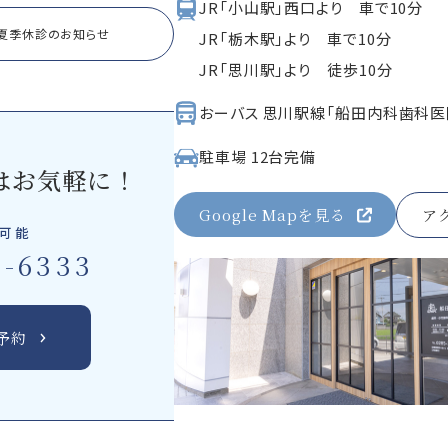
JR「小山駅」西口より 車で10分
・夏季休診のお知らせ
JR「栃木駅」より 車で10分
JR「思川駅」より 徒歩10分
おーバス 思川駅線「船田内科歯科医
駐車場 12台完備
はお気軽に！
Google Mapを見る
ア
付可能
2-6333
予約