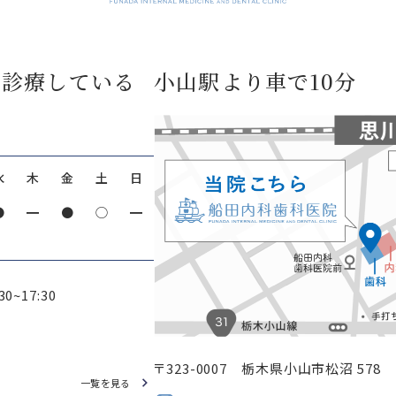
で診療している
小山駅より車で10分
水
木
金
土
日
●
━
●
◯
━
30~17:30
〒323-0007 栃木県小山市松沼 578
一覧を見る