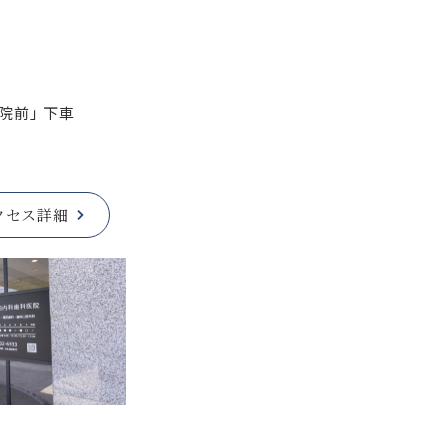
院前」 下車
クセス詳細