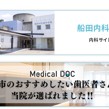
船田内
内科サイ