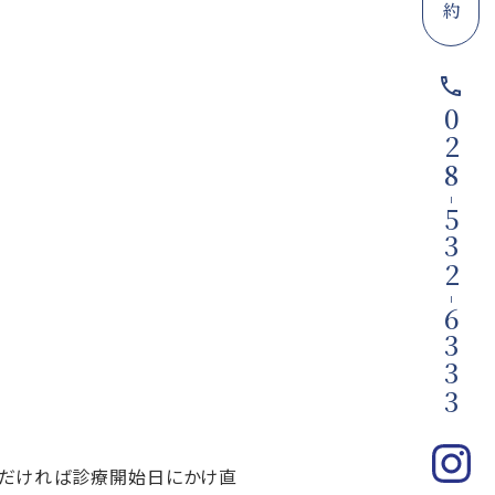
028
-
532
-
6333
いただければ診療開始日にかけ直